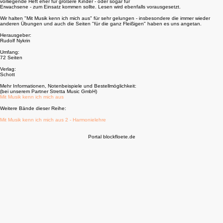
vorliegende Heft eher für größere Kinder - oder sogar für
Erwachsene - zum Einsatz kommen sollte. Lesen wird ebenfalls vorausgesetzt.
Wir halten "Mit Musik kenn ich mich aus" für sehr gelungen - insbesondere die immer wieder
anderen Übungen und auch die Seiten "für die ganz Fleißigen" haben es uns angetan.
Herausgeber:
Rudolf Nykrin
Umfang:
72 Seiten
Verlag:
Schott
Mehr Informationen, Notenbeispiele und Bestellmöglichkeit:
(bei unserem Partner Stretta Music GmbH)
Mit Musik kenn ich mich aus
Weitere Bände dieser Reihe:
Mit Musik kenn ich mich aus 2 - Harmonielehre
Portal blockfloete.de