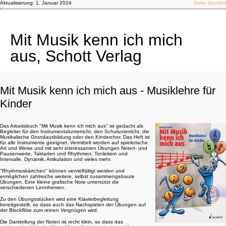
Aktualisierung:
1. Januar 2024
Seite drucken
Mit Musik kenn ich mich
aus, Schott Verlag
Mit Musik kenn ich mich aus - Musiklehre für
Kinder
Das Arbeitsbuch "Mit Musik kenn ich mich aus" ist gedacht als
Begleiter für den Instrumentalunterricht, den Schulunterricht, die
Musikalische Grundausbildung oder den Kinderchor. Das Heft ist
für alle Instrumente geeignet. Vermittelt werden auf spielerische
Art und Weise und mit sehr interessanten Übungen Noten- und
Pausenwerte, Taktarten und Rhythmen, Tonleitern und
Intervalle, Dynamik, Artikulation und vieles mehr.
"Rhythmuskärtchen" können vervielfältigt werden und
ermöglichen zahlreiche weitere, selbst zusammengebaute
Übungen. Eine kleine grafische Note untersützt die
verschiedenen Lernthemen.
Zu den Übungsstücken wird eine Klavierbegleitung
bereitgestellt, so dass auch das Nachspielen der Übungen auf
der Blockflöte zum reinen Vergnügen wird.
Die Darstellung der Noten ist recht klein, so dass das